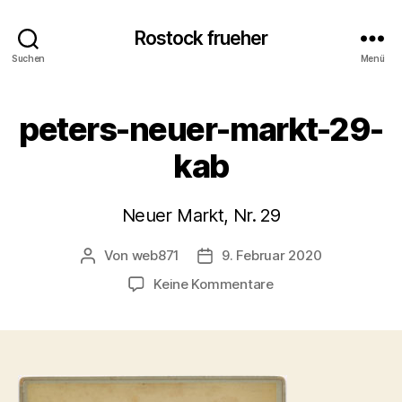
Rostock frueher
Suchen
Menü
peters-neuer-markt-29-
kab
Neuer Markt, Nr. 29
Von
web871
9. Februar 2020
Beitragsautor
Veröffentlichungsdatum
zu
Keine Kommentare
peters-
neuer-
markt-
29-
kab