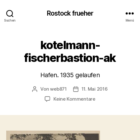
Rostock frueher
Suchen
Menü
kotelmann-
fischerbastion-ak
Hafen. 1935 gelaufen
Von
web871
11. Mai 2016
Beitragsautor
Veröffentlichungsdatum
zu
Keine Kommentare
kotelmann-
fischerbastion-
ak