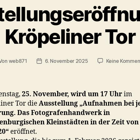
ellungseröffn
Kröpeliner Tor
Von
web871
6. November 2025
Keine Kommen
tragsautor
Veröffentlichungsdatum
enstag,
25. November, wird um 17 Uhr
im
iner Tor die
Ausstellung „Aufnahmen bei j
rung. Das Fotografenhandwerk in
enburgischen Kleinstädten in der Zeit von
20“
eröffnet.