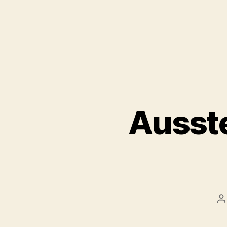
Ausste
B