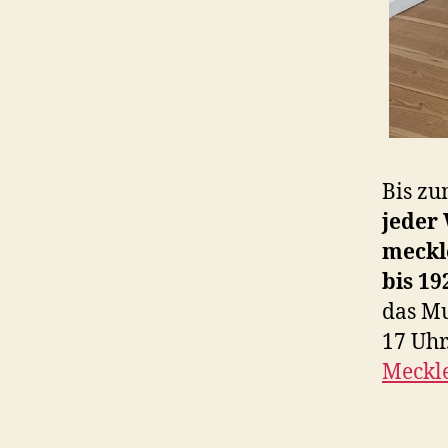
Bis zu
jeder
meckl
bis 19
das Mu
17 Uhr
Meckle