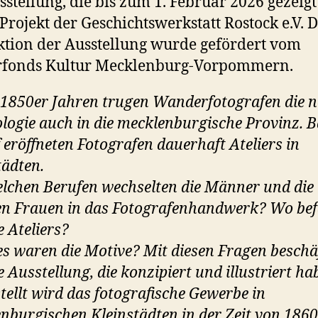
sstellung, die bis zum 1. Februar 2026 gezeigt
n Projekt der Geschichtswerkstatt Rostock e.V. D
tion der Ausstellung wurde gefördert vom
rfonds Kultur Mecklenburg-Vorpommern.
 1850er Jahren trugen Wanderfotografen die 
logie auch in die mecklenburgische Provinz. B
 eröffneten Fotografen dauerhaft Ateliers in
tädten.
lchen Berufen wechselten die Männer und die
n Frauen in das Fotografenhandwerk? Wo be
e Ateliers?
s waren die Motive?
Mit diesen Fragen beschä
e Ausstellung, die konzipiert und illustriert ha
tellt wird das fotografische Gewerbe in
nburgischen Kleinstädten in der Zeit von 1860