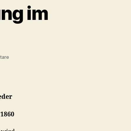
ung im
zu
tare
Ausstellungseröffnung
im
Kröpeliner
Tor
eder
 1860