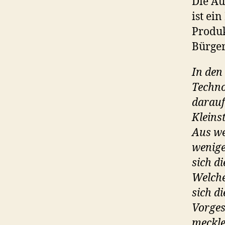
Die Au
ist ei
Produk
Bürge
In den
Techno
darauf
Kleins
Aus we
wenige
sich di
Welche
sich di
Vorges
meckle