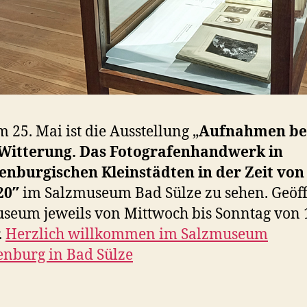
m 25. Mai ist die Ausstellung „
Aufnahmen be
 Witterung.
Das Fotografenhandwerk in
enburgischen Kleinstädten in der Zeit von
20″
im Salzmuseum Bad Sülze zu sehen. Geöffn
seum jeweils von Mittwoch bis Sonntag von 
.
Herzlich willkommen im Salzmuseum
nburg in Bad Sülze