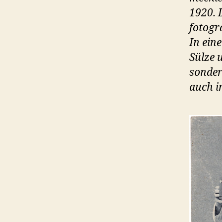
1920. 
fotogr
In ein
Sülze u
sonder
auch i