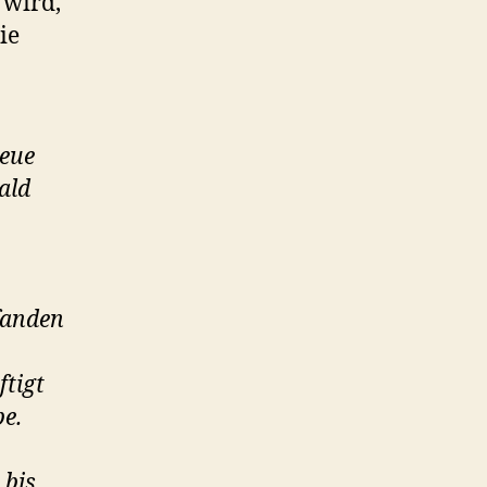
 wird,
ie
neue
ald
fanden
ftigt
be.
 bis