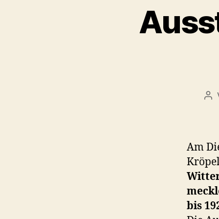
Ausst
Bei
Am Di
Kröpel
Witte
meckl
bis 19