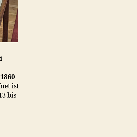
i
 1860
et ist
13 bis