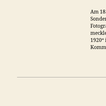
Am 18.
Sonder
Fotog
meckle
1920“ 
Kommt